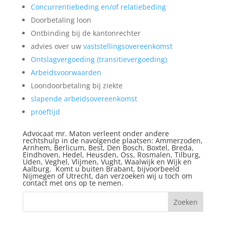
Concurrentiebeding en/of relatiebeding
Doorbetaling loon
Ontbinding bij de kantonrechter
advies over uw
vaststellingsovereenkomst
Ontslagvergoeding (transitievergoeding)
Arbeidsvoorwaarden
Loondoorbetaling bij ziekte
slapende arbeidsovereenkomst
proeftijd
Advocaat mr. Maton verleent onder andere
rechtshulp in de navolgende plaatsen: Ammerzoden,
Arnhem
,
Berlicum
,
Best
,
Den Bosch
,
Boxtel
,
Breda
,
Eindhoven
, Hedel,
Heusden
,
Oss
,
Rosmalen
,
Tilburg
,
Uden
,
Veghel
,
Vlijmen
,
Vught
,
Waalwijk
en Wijk en
Aalburg. Komt u buiten
Brabant
, bijvoorbeeld
Nijmegen
of
Utrecht
, dan verzoeken wij u toch om
contact met ons op te nemen.