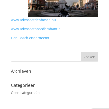
www.advocaatdenbosch.nu
www.advocaatnoordbrabant.nl
Den Bosch onderneemt
ht-Rosmalen-Boxtel-Noord-
Brabant-Eindhoven-Nijmegen-Tilburg-Uden-Veghel-
Waalwijk-Wijk-en-Aalburg
Archieven
Categorieën
Geen categorieën