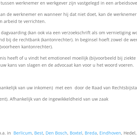
n tussen werknemer en werkgever zijn vastgelegd in een arbeidsov
 aan de werknemer en wanneer hij dat niet doet, kan de werknemer
 arbeid te verrichten.
dagvaarding (kan ook via een verzoekschrift als om vernietiging wo
d bij de rechtbank (kantonrechter). In beginsel hoeft zowel de we
(voorheen kantonrechter).
nis heeft of u vindt het emotioneel moeilijk (bijvoorbeeld bij ziekte
 uw kans van slagen en de advocaat kan voor u het woord voeren.
fhankelijk van uw inkomen) met een door de Raad van Rechtsbijsta
bent). Afhankelijk van de ingewikkeldheid van uw zaak
o.a. in
Berlicum
,
Best
,
Den Bosch
,
Boxtel
,
Breda
,
Eindhoven
, Hedel