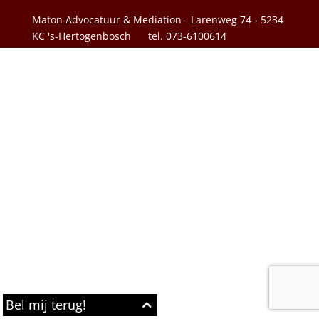
Maton Advocatuur & Mediation - Larenweg 74 - 5234
KC 's-Hertogenbosch
tel. 073-6100614
Bel mij terug!