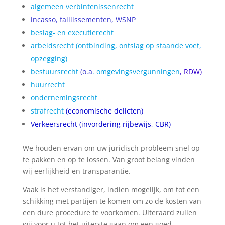
algemeen verbintenissenrecht
incasso, faillissementen, WSNP
beslag- en executierecht
arbeidsrecht (ontbinding, ontslag op staande voet
,
opzegging)
bestuursrecht
(o.a
. omgevingsvergunningen
, RDW)
huurrecht
ondernemingsrecht
strafrecht
(economische delicten)
Verkeersrecht (invordering rijbewijs, CBR)
We houden ervan om uw juridisch probleem snel op
te pakken en op te lossen. Van groot belang vinden
wij eerlijkheid en transparantie.
Vaak is het verstandiger, indien mogelijk, om tot een
schikking met partijen te komen om zo de kosten van
een dure procedure te voorkomen. Uiteraard zullen
wij voor u tot het uiterste gaan om een goed