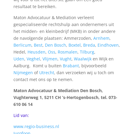
resultaat te bereiken.
Maton Advocatuur & Mediation verleent
gespecialiseerde rechtshulp aan ondernemers uit
het midden- en kleinbedrijf (MKB) in onder andere
de navolgende plaatsen: Ammerzoden,
Arnhem
,
Berlicum
,
Best
,
Den Bosch
,
Boxtel
,
Breda
,
Eindhoven
,
Hedel,
Heusden
,
Oss
,
Rosmalen
,
Tilburg
,
Uden
,
Veghel
,
Vlijmen
,
Vught
,
Waalwijk
en Wijk en
Aalburg. Komt u buiten
Brabant
, bijvoorbeeld
Nijmegen
of
Utrecht
, dan verzoeken wij u toch om
contact met ons op te nemen.
Maton Advocatuur & Mediation Den Bosch,
Vughterweg 1, 5211 CH ’s-Hertogenbosch, tel. 073-
610 06 14
Lid van:
www.regio-business.nl
Jurofoon