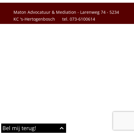
Maton Advocatuur & Mediation - Larenweg 74 - 5234
KC 's-Hertogenbosch
tel. 073-6100614
Bel mij terug!