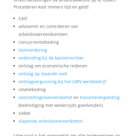
Procederen kost immers tijd en geld!
CAO
adviseren en controleren van
arbeidsovereenkomsten
concurrentiebeding
loonvordering
ontbinding bij de kantonrechter
ontslag om economische redenen
ontslag op staande voet
ontslagvergunning bij het UWV werkbedrijf
relatiebeding
vaststellingsovereenkomst
en
transitievergoeding
(beëindiging met wederzijds goedvinden)
ziekte
slapende arbeidsovereenkomst
Uiteraard is het onmogelijk om alle onderwerpen op