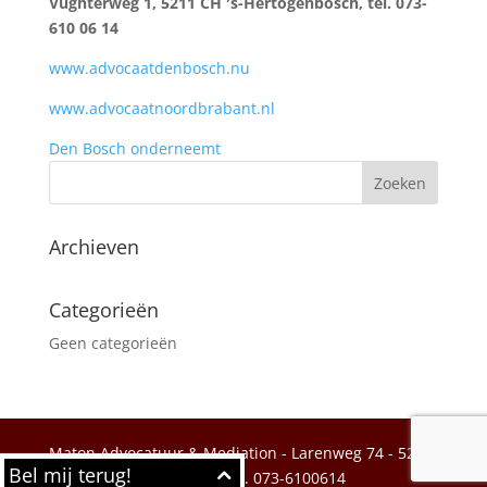
Vughterweg 1, 5211 CH ′s-Hertogenbosch, tel. 073-
610 06 14
www.advocaatdenbosch.nu
www.advocaatnoordbrabant.nl
Den Bosch onderneemt
Archieven
Categorieën
Geen categorieën
Maton Advocatuur & Mediation - Larenweg 74 - 5234
Bel mij terug!
KC 's-Hertogenbosch
tel. 073-6100614