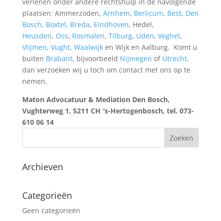
verlenen onder andere rechtshulp in de navolgende
plaatsen: Ammerzoden,
Arnhem
,
Berlicum
,
Best
,
Den
Bosch
,
Boxtel
,
Breda
,
Eindhoven
, Hedel,
Heusden
,
Oss
,
Rosmalen
,
Tilburg
,
Uden
,
Veghel
,
Vlijmen
,
Vught
,
Waalwijk
en Wijk en Aalburg. Komt u
buiten
Brabant
, bijvoorbeeld
Nijmegen
of
Utrecht
,
dan verzoeken wij u toch om contact met ons op te
nemen.
Maton Advocatuur & Mediation Den Bosch,
Vughterweg 1, 5211 CH ′s-Hertogenbosch, tel. 073-
610 06 14
Archieven
Categorieën
Geen categorieën